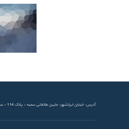
آدرس: خیابان ایرانشهر- مابین طالقانی سمیه - پلاک 114 - ساختمان ایرانشهر- طبقه دوم - واحد 4 شماره تماس:88820346 - 8882113- 88340188- فکس : 88342718